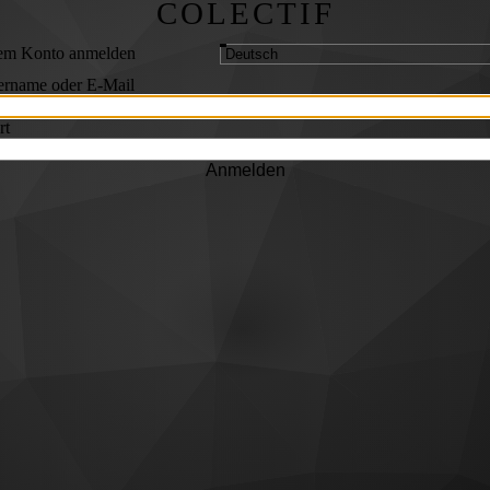
COLECTIF
rem Konto anmelden
ername oder E-Mail
rt
Anmelden